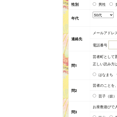
性別
男性
年代
メールアドレ
連絡先
電話番号
芸者町として
正しい読み方
問1
はなまち
芸者のことを
問2
芸子（妓）
お座敷遊びで
問3